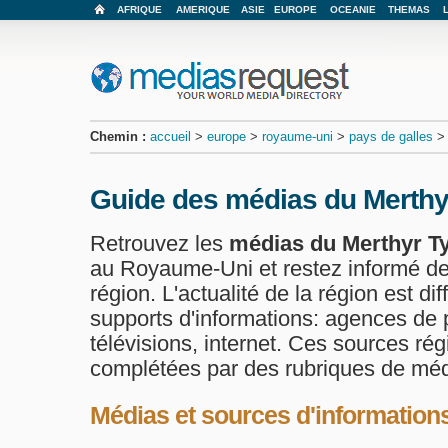
AFRIQUE
AMERIQUE
ASIE
EUROPE
OCEANIE
THEMAS
Chemin :
accueil
>
europe
>
royaume-uni
>
pays de galles
Guide des médias du Merthyr
Retrouvez les
médias du Merthyr Ty
au Royaume-Uni et restez informé de l
région. L'actualité de la région est dif
supports d'informations: agences de p
télévisions, internet. Ces sources ré
complétées par des rubriques de méd
Médias et sources d'informations