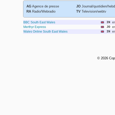
AG
Agence de presse
JO
Journal/quotidien/heb
RA
Radio/Webradio
TV
Television/webtv
BBC South East Wales
IN
e
Merthyr Express
JO
e
Wales Online South East Wales
IN
e
©
2026 Cop