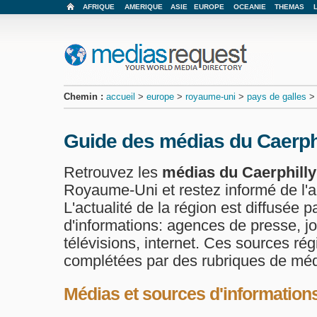
AFRIQUE
AMERIQUE
ASIE
EUROPE
OCEANIE
THEMAS
Chemin :
accueil
>
europe
>
royaume-uni
>
pays de galles
Guide des médias du Caerph
Retrouvez les
médias du Caerphilly
Royaume-Uni et restez informé de l'ac
L'actualité de la région est diffusée p
d'informations: agences de presse, jo
télévisions, internet. Ces sources ré
complétées par des rubriques de méd
Médias et sources d'informations