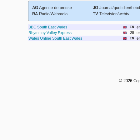
AG
Agence de presse
JO
Journal/quotidien/heb
RA
Radio/Webradio
TV
Television/webtv
BBC South East Wales
IN
e
Rhymmey Valley Express
JO
e
Wales Online South East Wales
IN
e
©
2026 Cop