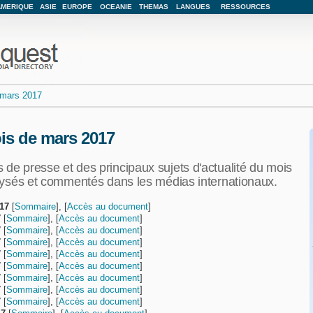
AMERIQUE
ASIE
EUROPE
OCEANIE
THEMAS
LANGUES
RESSOURCES
mars 2017
is de mars 2017
 de presse et des principaux sujets d'actualité du mois
nalysés et commentés dans les médias internationaux.
17
[
Sommaire
], [
Accès au document
]
7
[
Sommaire
], [
Accès au document
]
7
[
Sommaire
], [
Accès au document
]
7
[
Sommaire
], [
Accès au document
]
7
[
Sommaire
], [
Accès au document
]
7
[
Sommaire
], [
Accès au document
]
7
[
Sommaire
], [
Accès au document
]
7
[
Sommaire
], [
Accès au document
]
7
[
Sommaire
], [
Accès au document
]