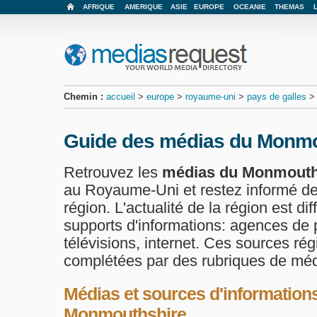
AFRIQUE
AMERIQUE
ASIE
EUROPE
OCEANIE
THEMAS
Chemin :
accueil
>
europe
>
royaume-uni
>
pays de galles
Guide des médias du Monmo
Retrouvez les
médias du Monmouth
au Royaume-Uni et restez informé de l
région. L'actualité de la région est dif
supports d'informations: agences de p
télévisions, internet. Ces sources ré
complétées par des rubriques de méd
Médias et sources d'informations
Monmouthshire