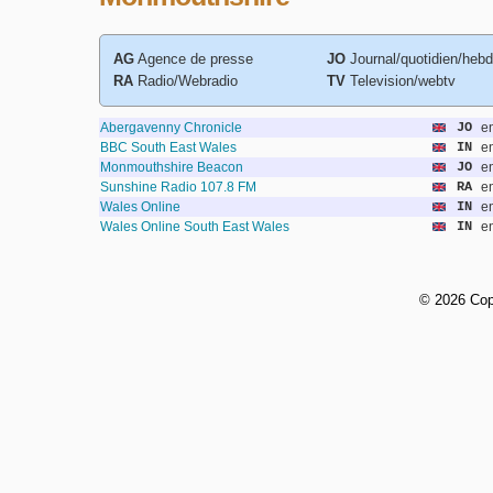
AG
Agence de presse
JO
Journal/quotidien/heb
RA
Radio/Webradio
TV
Television/webtv
Abergavenny Chronicle
JO
e
BBC South East Wales
IN
e
Monmouthshire Beacon
JO
e
Sunshine Radio 107.8 FM
RA
e
Wales Online
IN
e
Wales Online South East Wales
IN
e
©
2026 Cop