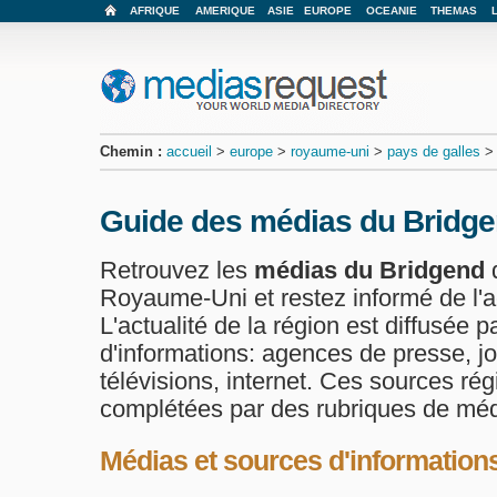
AFRIQUE
AMERIQUE
ASIE
EUROPE
OCEANIE
THEMAS
Chemin :
accueil
>
europe
>
royaume-uni
>
pays de galles
Guide des médias du Bridg
Retrouvez les
médias du Bridgend
d
Royaume-Uni et restez informé de l'ac
L'actualité de la région est diffusée p
d'informations: agences de presse, jo
télévisions, internet. Ces sources ré
complétées par des rubriques de méd
Médias et sources d'information