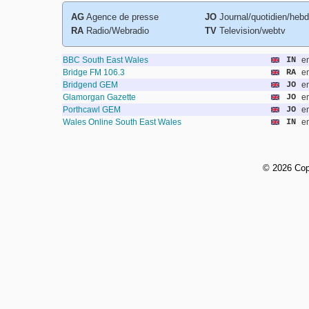
AG
Agence de presse
JO
Journal/quotidien/heb
RA
Radio/Webradio
TV
Television/webtv
BBC South East Wales
IN
e
Bridge FM 106.3
RA
e
Bridgend GEM
JO
e
Glamorgan Gazette
JO
e
Porthcawl GEM
JO
e
Wales Online South East Wales
IN
e
©
2026 Cop