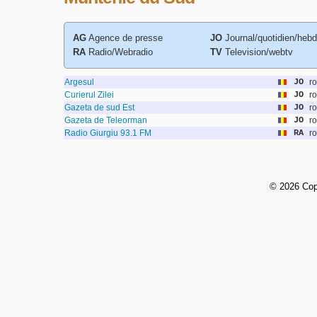
AG
Agence de presse
JO
Journal/quotidien/heb
RA
Radio/Webradio
TV
Television/webtv
Argesul
JO
r
Curierul Zilei
JO
r
Gazeta de sud Est
JO
r
Gazeta de Teleorman
JO
r
Radio Giurgiu 93.1 FM
RA
r
©
2026 Cop