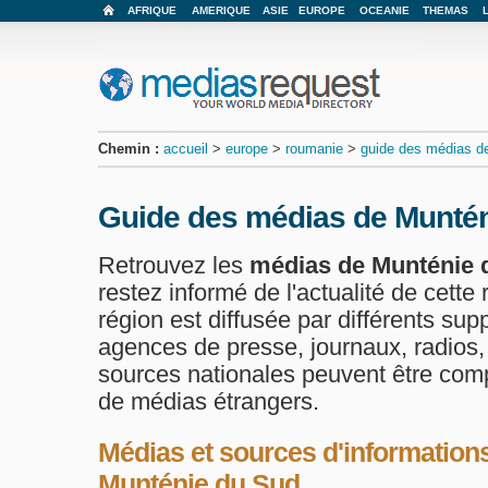
AFRIQUE
AMERIQUE
ASIE
EUROPE
OCEANIE
THEMAS
Chemin :
accueil
>
europe
>
roumanie
>
guide des médias de
Guide des médias de Munté
Retrouvez les
médias de Munténie 
restez informé de l'actualité de cette 
région est diffusée par différents sup
agences de presse, journaux, radios, 
sources nationales peuvent être com
de médias étrangers.
Médias et sources d'informations
Munténie du Sud