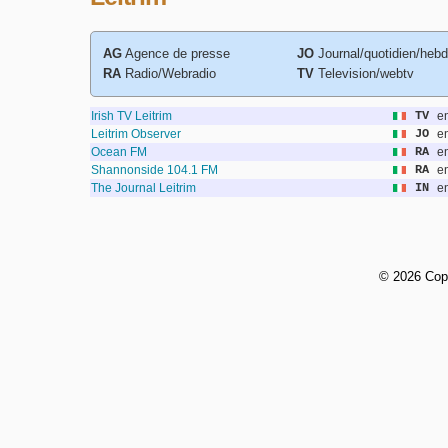
AG
Agence de presse
JO
Journal/quotidien/heb
RA
Radio/Webradio
TV
Television/webtv
Irish TV Leitrim
TV
e
Leitrim Observer
JO
e
Ocean FM
RA
e
Shannonside 104.1 FM
RA
e
The Journal Leitrim
IN
e
©
2026 Cop