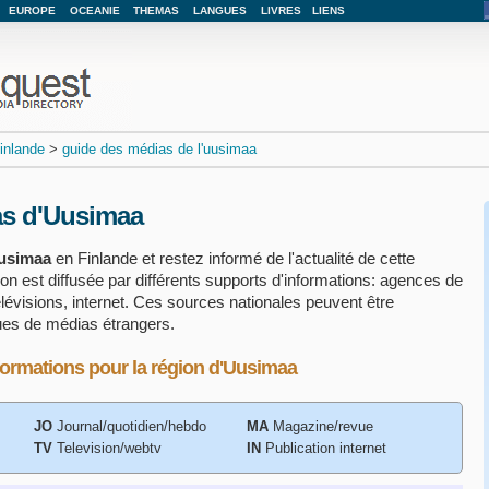
EUROPE
OCEANIE
THEMAS
LANGUES
LIVRES
LIENS
finlande
>
guide des médias de l'uusimaa
as d'Uusimaa
usimaa
en Finlande et restez informé de l'actualité de cette
gion est diffusée par différents supports d'informations: agences de
élévisions, internet. Ces sources nationales peuvent être
ues de médias étrangers.
formations pour la région d'Uusimaa
JO
Journal/quotidien/hebdo
MA
Magazine/revue
TV
Television/webtv
IN
Publication internet