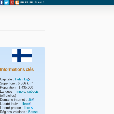
EN
ES
FR
PLAN
?
Informations clés
Capitale :
Helsinki
Superficie : 6.366 km²
Population : 1.435.000
Langues :
finnois
,
suédois
(officielles)
Domaine internet :
.fi
Liberté indiv. :
libre
Liberté presse :
libre
Régions voisines :
Basse