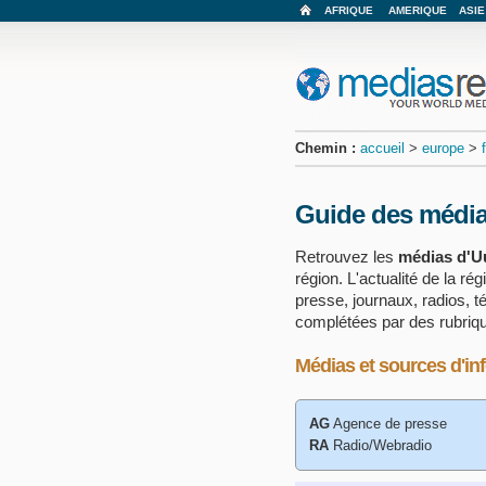
AFRIQUE
AMERIQUE
ASIE
Chemin :
accueil
>
europe
>
Guide des médi
Retrouvez les
médias d'U
région. L'actualité de la ré
presse, journaux, radios, t
complétées par des rubriq
Médias et sources d'in
AG
Agence de presse
RA
Radio/Webradio