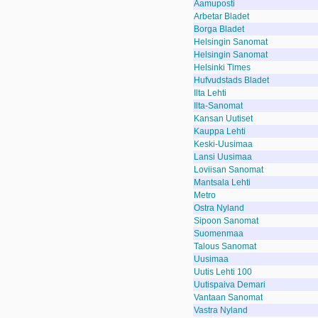
Aamuposti
Arbetar Bladet
Borga Bladet
Helsingin Sanomat
Helsingin Sanomat
Helsinki Times
Hufvudstads Bladet
Ilta Lehti
Ilta-Sanomat
Kansan Uutiset
Kauppa Lehti
Keski-Uusimaa
Lansi Uusimaa
Loviisan Sanomat
Mantsala Lehti
Metro
Ostra Nyland
Sipoon Sanomat
Suomenmaa
Talous Sanomat
Uusimaa
Uutis Lehti 100
Uutispaiva Demari
Vantaan Sanomat
Vastra Nyland