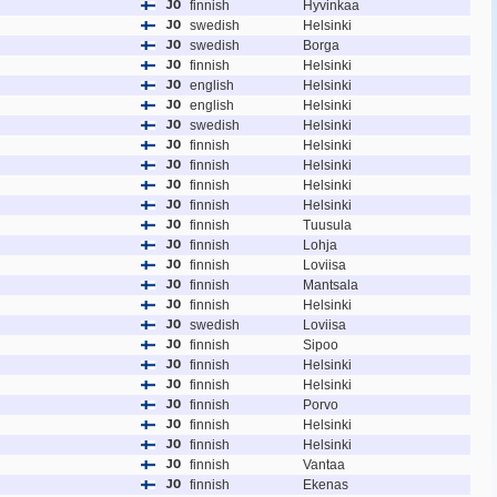
JO
finnish
Hyvinkaa
JO
swedish
Helsinki
JO
swedish
Borga
JO
finnish
Helsinki
JO
english
Helsinki
JO
english
Helsinki
JO
swedish
Helsinki
JO
finnish
Helsinki
JO
finnish
Helsinki
JO
finnish
Helsinki
JO
finnish
Helsinki
JO
finnish
Tuusula
JO
finnish
Lohja
JO
finnish
Loviisa
JO
finnish
Mantsala
JO
finnish
Helsinki
JO
swedish
Loviisa
JO
finnish
Sipoo
JO
finnish
Helsinki
JO
finnish
Helsinki
JO
finnish
Porvo
JO
finnish
Helsinki
JO
finnish
Helsinki
JO
finnish
Vantaa
JO
finnish
Ekenas