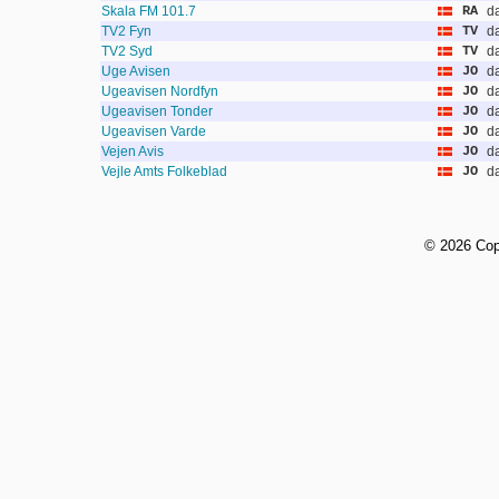
Skala FM 101.7
RA
d
TV2 Fyn
TV
d
TV2 Syd
TV
d
Uge Avisen
JO
d
Ugeavisen Nordfyn
JO
d
Ugeavisen Tonder
JO
d
Ugeavisen Varde
JO
d
Vejen Avis
JO
d
Vejle Amts Folkeblad
JO
d
©
2026 Cop