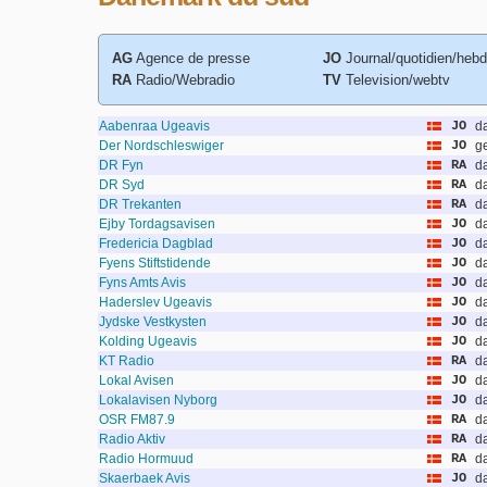
AG
Agence de presse
JO
Journal/quotidien/heb
RA
Radio/Webradio
TV
Television/webtv
Aabenraa Ugeavis
JO
d
Der Nordschleswiger
JO
g
DR Fyn
RA
d
DR Syd
RA
d
DR Trekanten
RA
d
Ejby Tordagsavisen
JO
d
Fredericia Dagblad
JO
d
Fyens Stiftstidende
JO
d
Fyns Amts Avis
JO
d
Haderslev Ugeavis
JO
d
Jydske Vestkysten
JO
d
Kolding Ugeavis
JO
d
KT Radio
RA
d
Lokal Avisen
JO
d
Lokalavisen Nyborg
JO
d
OSR FM87.9
RA
d
Radio Aktiv
RA
d
Radio Hormuud
RA
d
Skaerbaek Avis
JO
d