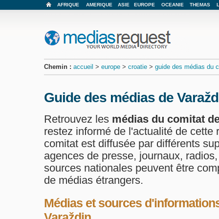
AFRIQUE
AMERIQUE
ASIE
EUROPE
OCEANIE
THEMAS
Chemin :
accueil
>
europe
>
croatie
>
guide des médias du c
Guide des médias de Varažd
Retrouvez les
médias du comitat de
restez informé de l'actualité de cette 
comitat est diffusée par différents su
agences de presse, journaux, radios, 
sources nationales peuvent être com
de médias étrangers.
Médias et sources d'informations
Varaždin