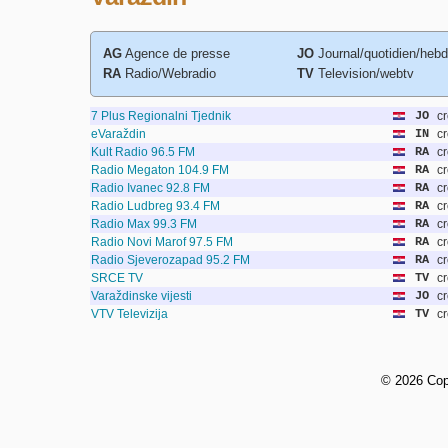
AG
Agence de presse
JO
Journal/quotidien/heb
RA
Radio/Webradio
TV
Television/webtv
7 Plus Regionalni Tjednik
JO
cr
eVaraždin
IN
cr
Kult Radio 96.5 FM
RA
cr
Radio Megaton 104.9 FM
RA
cr
Radio Ivanec 92.8 FM
RA
cr
Radio Ludbreg 93.4 FM
RA
cr
Radio Max 99.3 FM
RA
cr
Radio Novi Marof 97.5 FM
RA
cr
Radio Sjeverozapad 95.2 FM
RA
cr
SRCE TV
TV
cr
Varaždinske vijesti
JO
cr
VTV Televizija
TV
cr
©
2026 Cop