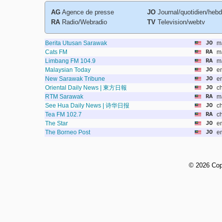
AG
Agence de presse
JO
Journal/quotidien/heb
RA
Radio/Webradio
TV
Television/webtv
Berita Utusan Sarawak
JO
m
Cats FM
RA
m
Limbang FM 104.9
RA
m
Malaysian Today
JO
e
New Sarawak Tribune
JO
e
Oriental Daily News | 東方日報
JO
c
RTM Sarawak
RA
m
See Hua Daily News | 诗华日报
JO
c
Tea FM 102.7
RA
c
The Star
JO
e
The Borneo Post
JO
e
©
2026 Cop