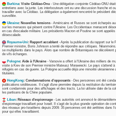
Burkina
: Visite Cédéao-Onu
- Une délégation conjointe Cédéao-ONU étai
entretiens avec la junte. Les interlocuteurs ont eu une discussion franche et ou
travailler avec la Cédéao. La délégation a également rencontré le président d
surveillée.
Ukraine
: Nouvelles tensions
- Américains et Russes se sont écharpés au 
sur les menaces qui pèsent contre l'Ukraine. Les Occidentaux menacent désor
en cas d'escalade militaire. Les présidents Macron et Poutine se sont appelés 
désescalade.
Royaume-Uni
: Rapport accablant
- Après la publication du rapport sur le
Premier ministre, Boris Johnson a tenté de répondre aux critiques. Néanmoins,
se multiplients dans le pays. Alors que nombre de Britanniques ne décolèrent p
de vifs échanges.
Pologne
: Aide à l'Ukraine
- Varsovie a offert à l'Ukraine des milliers de mu
visite à Kiev de son Premier ministre Mateusz Morawiecki. Le pays s'attend à r
réfugiés en cas de guerre. La Pologne accueille déjà une minorité ukrainienne 
titulaires.
HongKong
: Condamnations d'opposants
- Des personnes ont été cond
publications séditieuses. Il s'agit d'une première depuis la restitution du territoi
sont condamnés pour des affichages et des tracts. La loi utilisée date de la colo
les partisans de la Chine populaire.
Liban
: Réseaux d'espionnage
- Les autorités ont annoncé le démantèlem
d'espionnage travaillant pour Israël. Il s’agit de la plus grande opération de c
des réseaux pro-Israéliens depuis 2009. 35 personnes ont été arrêtées dans l'
pour qui elles travaillaient.