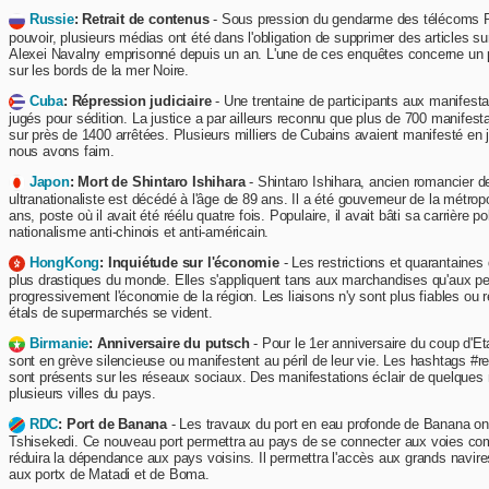
Russie
: Retrait de contenus
- Sous pression du gendarme des télécoms
pouvoir, plusieurs médias ont été dans l'obligation de supprimer des articles s
Alexei Navalny emprisonné depuis un an. L'une de ces enquêtes concerne un 
sur les bords de la mer Noire.
Cuba
: Répression judiciaire
- Une trentaine de participants aux manifestat
jugés pour sédition. La justice a par ailleurs reconnu que plus de 700 manifes
sur près de 1400 arrêtées. Plusieurs milliers de Cubains avaient manifesté en jui
nous avons faim.
Japon
: Mort de Shintaro Ishihara
- Shintaro Ishihara, ancien romancier d
ultranationaliste est décédé à l'âge de 89 ans. Il a été gouverneur de la métr
ans, poste où il avait été réélu quatre fois. Populaire, il avait bâti sa carrière po
nationalisme anti-chinois et anti-américain.
HongKong
: Inquiétude sur l'économie
- Les restrictions et quarantaines
plus drastiques du monde. Elles s'appliquent tans aux marchandises qu'aux pe
progressivement l'économie de la région. Les liaisons n'y sont plus fiables ou r
étals de supermarchés se vident.
Birmanie
: Anniversaire du putsch
- Pour le 1er anniversaire du coup d'Et
sont en grève silencieuse ou manifestent au péril de leur vie. Les hashtags #r
sont présents sur les réseaux sociaux. Des manifestations éclair de quelques
plusieurs villes du pays.
RDC
: Port de Banana
- Les travaux du port en eau profonde de Banana ont
Tshisekedi. Ce nouveau port permettra au pays de se connecter aux voies co
réduira la dépendance aux pays voisins. Il permettra l'accès aux grands navir
aux portx de Matadi et de Boma.