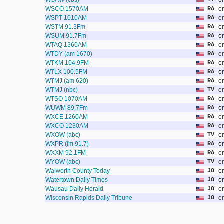
WSAW (cbs)
TV
e
WSCO 1570AM
RA
e
WSPT 1010AM
RA
e
WSTM 91.3Fm
RA
e
WSUM 91.7Fm
RA
e
WTAQ 1360AM
RA
e
WTDY (am 1670)
RA
e
WTKM 104.9FM
RA
e
WTLX 100.5FM
RA
e
WTMJ (am 620)
RA
e
WTMJ (nbc)
TV
e
WTSO 1070AM
RA
e
WUWM 89.7Fm
RA
e
WXCE 1260AM
RA
e
WXCO 1230AM
RA
e
WXOW (abc)
TV
e
WXPR (fm 91.7)
RA
e
WXXM 92.1FM
RA
e
WYOW (abc)
TV
e
Walworth County Today
JO
e
Watertown Daily Times
JO
e
Wausau Daily Herald
JO
e
Wisconsin Rapids Daily Tribune
JO
e