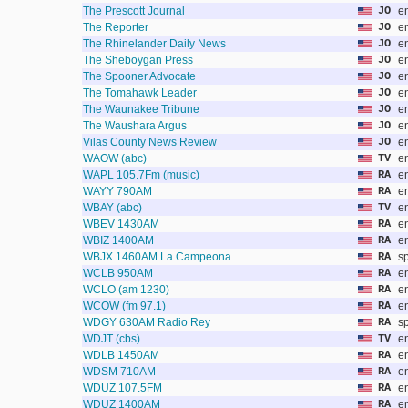
The Prescott Journal
JO
e
The Reporter
JO
e
The Rhinelander Daily News
JO
e
The Sheboygan Press
JO
e
The Spooner Advocate
JO
e
The Tomahawk Leader
JO
e
The Waunakee Tribune
JO
e
The Waushara Argus
JO
e
Vilas County News Review
JO
e
WAOW (abc)
TV
e
WAPL 105.7Fm (music)
RA
e
WAYY 790AM
RA
e
WBAY (abc)
TV
e
WBEV 1430AM
RA
e
WBIZ 1400AM
RA
e
WBJX 1460AM La Campeona
RA
s
WCLB 950AM
RA
e
WCLO (am 1230)
RA
e
WCOW (fm 97.1)
RA
e
WDGY 630AM Radio Rey
RA
s
WDJT (cbs)
TV
e
WDLB 1450AM
RA
e
WDSM 710AM
RA
e
WDUZ 107.5FM
RA
e
WDUZ 1400AM
RA
e