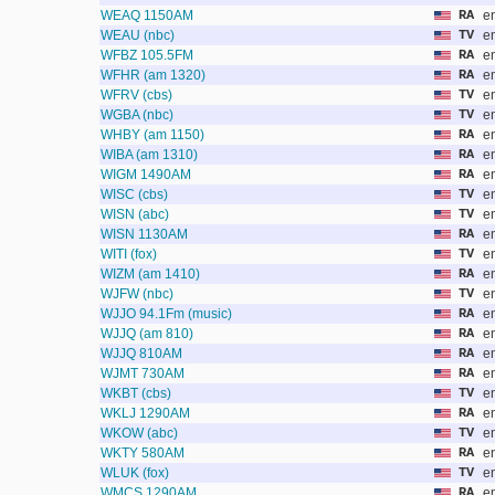
WEAQ 1150AM
RA
e
WEAU (nbc)
TV
e
WFBZ 105.5FM
RA
e
WFHR (am 1320)
RA
e
WFRV (cbs)
TV
e
WGBA (nbc)
TV
e
WHBY (am 1150)
RA
e
WIBA (am 1310)
RA
e
WIGM 1490AM
RA
e
WISC (cbs)
TV
e
WISN (abc)
TV
e
WISN 1130AM
RA
e
WITI (fox)
TV
e
WIZM (am 1410)
RA
e
WJFW (nbc)
TV
e
WJJO 94.1Fm (music)
RA
e
WJJQ (am 810)
RA
e
WJJQ 810AM
RA
e
WJMT 730AM
RA
e
WKBT (cbs)
TV
e
WKLJ 1290AM
RA
e
WKOW (abc)
TV
e
WKTY 580AM
RA
e
WLUK (fox)
TV
e
WMCS 1290AM
RA
e