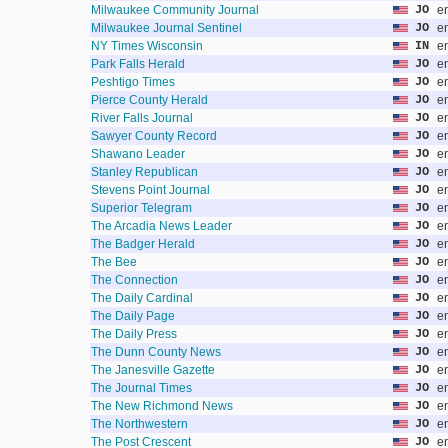
Milwaukee Community Journal
JO
e
Milwaukee Journal Sentinel
JO
e
NY Times Wisconsin
IN
e
Park Falls Herald
JO
e
Peshtigo Times
JO
e
Pierce County Herald
JO
e
River Falls Journal
JO
e
Sawyer County Record
JO
e
Shawano Leader
JO
e
Stanley Republican
JO
e
Stevens Point Journal
JO
e
Superior Telegram
JO
e
The Arcadia News Leader
JO
e
The Badger Herald
JO
e
The Bee
JO
e
The Connection
JO
e
The Daily Cardinal
JO
e
The Daily Page
JO
e
The Daily Press
JO
e
The Dunn County News
JO
e
The Janesville Gazette
JO
e
The Journal Times
JO
e
The New Richmond News
JO
e
The Northwestern
JO
e
The Post Crescent
JO
e