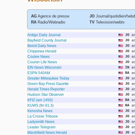
AG
Agence de presse
JO
Journal/quotidien/heb
RA
Radio/Webradio
TV
Television/webtv
Antigo Daily Journal
JO
e
Bayfield County Journal
JO
e
Beloit Daily News
JO
e
Chippewa Herald
JO
e
Coulee News
JO
e
Courier Life News
JO
e
EIN News Wisconsin
IN
e
ESPN 540AM
RA
e
Greater Milwaukee Today
JO
e
Green Bay Press Gazette
JO
e
Herald Times Reporter
JO
e
Hudson Star Observer
JO
e
KFIZ (am 1450)
RA
e
KUWS (fm 91.3)
RA
e
Kenosha News
JO
e
La Crosse Tribune
JO
e
Ladysmith News
JO
e
Leader Telegram
JO
e
Marshfield News Herald
JO
e