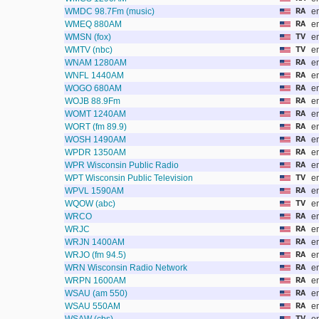
WMDC 98.7Fm (music)
RA
e
WMEQ 880AM
RA
e
WMSN (fox)
TV
e
WMTV (nbc)
TV
e
WNAM 1280AM
RA
e
WNFL 1440AM
RA
e
WOGO 680AM
RA
e
WOJB 88.9Fm
RA
e
WOMT 1240AM
RA
e
WORT (fm 89.9)
RA
e
WOSH 1490AM
RA
e
WPDR 1350AM
RA
e
WPR Wisconsin Public Radio
RA
e
WPT Wisconsin Public Television
TV
e
WPVL 1590AM
RA
e
WQOW (abc)
TV
e
WRCO
RA
e
WRJC
RA
e
WRJN 1400AM
RA
e
WRJO (fm 94.5)
RA
e
WRN Wisconsin Radio Network
RA
e
WRPN 1600AM
RA
e
WSAU (am 550)
RA
e
WSAU 550AM
RA
e