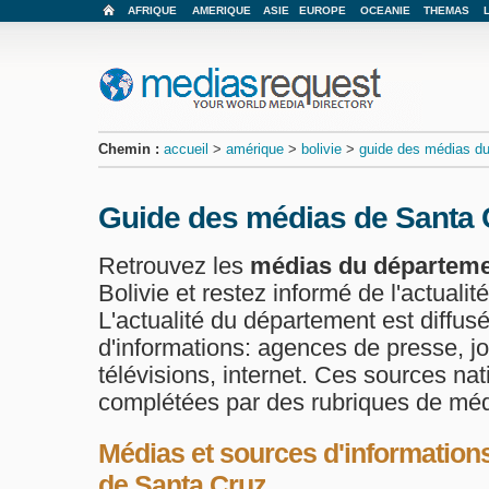
AFRIQUE
AMERIQUE
ASIE
EUROPE
OCEANIE
THEMAS
Chemin :
accueil
>
amérique
>
bolivie
>
guide des médias du
Guide des médias de Santa 
Retrouvez les
médias du départeme
Bolivie et restez informé de l'actualit
L'actualité du département est diffusé
d'informations: agences de presse, jo
télévisions, internet. Ces sources na
complétées par des rubriques de méd
Médias et sources d'information
de Santa Cruz