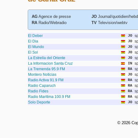
AG
Agence de presse
JO
Journal/quotidien/heb
RA
Radio/Webradio
TV
Television/webtv
El Deber
JO
s
El Dia
JO
s
El Mundo
JO
s
El Sol
JO
s
La Estrella del Oriente
JO
s
La Informacion Santa Cruz
IN
s
La Tremenda 95.9 FM
RA
s
Montero Noticias
JO
s
Radio Activa 91.9 FM
RA
s
Radio Caparuch
RA
s
Radio Fides
RA
s
Radio Maritima 100.9 FM
RA
s
Solo Deporte
JO
s
©
2026 Cop