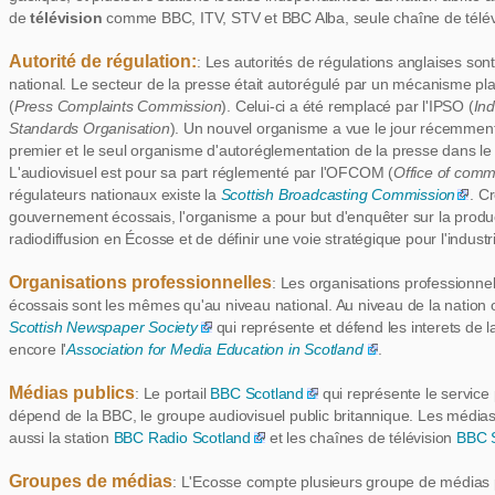
de
télévision
comme BBC, ITV, STV et BBC Alba, seule chaîne de télévi
Autorité de régulation:
: Les autorités de régulations anglaises so
national. Le secteur de la presse était autorégulé par un mécanisme pl
(
Press Complaints Commission
). Celui-ci a été remplacé par l'IPSO (
In
Standards Organisation
). Un nouvel organisme a vue le jour récemmen
premier et le seul organisme d'autoréglementation de la presse dans l
L'audiovisuel est pour sa part réglementé par l'OFCOM (
Office of comm
régulateurs nationaux existe la
Scottish Broadcasting Commission
. C
gouvernement écossais, l'organisme a pour but d'enquêter sur la product
radiodiffusion en Écosse et de définir une voie stratégique pour l'industr
Organisations professionnelles
: Les organisations professionne
écossais sont les mêmes qu'au niveau national. Au niveau de la nation 
Scottish Newspaper Society
qui représente et défend les interets de 
encore l'
Association for Media Education in Scotland
.
Médias publics
: Le portail
BBC Scotland
qui représente le service 
dépend de la BBC, le groupe audiovisuel public britannique. Les média
aussi la station
BBC Radio Scotland
et les chaînes de télévision
BBC 
Groupes de médias
: L'Ecosse compte plusieurs groupe de médias 