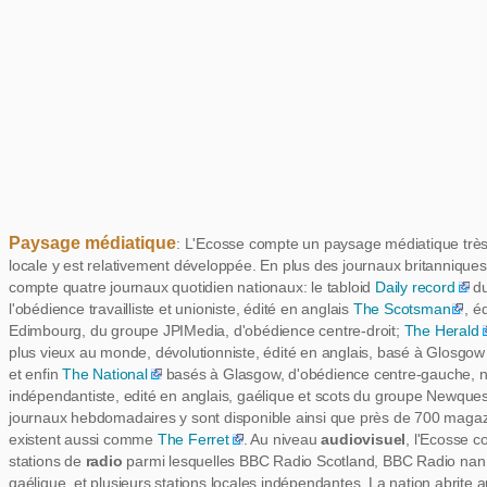
Paysage médiatique
: L'Ecosse compte un paysage médiatique très
locale y est relativement développée. En plus des journaux britanniques
compte quatre journaux quotidien nationaux: le tabloid
Daily record
du
l'obédience travailliste et unioniste, édité en anglais
The Scotsman
, é
Edimbourg, du groupe JPIMedia, d'obédience centre-droit;
The Herald
plus vieux au monde, dévolutionniste, édité en anglais, basé à Glosg
et enfin
The National
basés à Glasgow, d'obédience centre-gauche, na
indépendantiste, edité en anglais, gaélique et scots du groupe Newque
journaux hebdomadaires y sont disponible ainsi que près de 700 magaz
existent aussi comme
The Ferret
. Au niveau
audiovisuel
, l'Ecosse 
stations de
radio
parmi lesquelles BBC Radio Scotland, BBC Radio nan
gaélique, et plusieurs stations locales indépendantes. La nation abrite