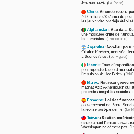
être très serré. (
Le Point
)
Chine
: Amende record po
460 millions d'€ d'amende pour
les jeux video ont déjà été visés
Afghanistan
: Attentat à K
une mosquée chiite de Kunduz. 
les terroristes. (
France info
)
Argentine
: Non-lieu pour 
Cristina Kirchner, accusée d'ent
à Buenos Aires. (
Le Figaro
)
Irlande
: Taux d'imposition
pour rejoindre l'accord mondial
l'impulsion de Joe Biden. (
Rtbf
)
Maroc
: Nouveau gouvern
magnat Aziz Akhannouch qui aura
profondes inégalités sociales. (
Espagne
: Loi des finance
gouvernement de Pedro Sanchez
la reprise post-pandémie. (
Le 
Taïwan
: Soutien américain
discrètement l'armée taïwanaise
Washington ne dément pas. (
L