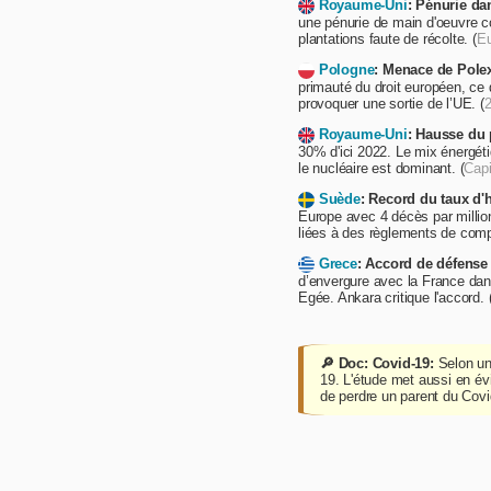
Royaume-Uni
: Pénurie dan
une pénurie de main d'oeuvre c
plantations faute de récolte. (
E
Pologne
: Menace de Polex
primauté du droit européen, ce 
provoquer une sortie de l’UE. (
Royaume-Uni
: Hausse du p
30% d'ici 2022. Le mix énergét
le nucléaire est dominant. (
Capi
Suède
: Record du taux d
Europe avec 4 décès par millio
liées à des règlements de comp
Grece
: Accord de défense
d’envergure avec la France dan
Egée. Ankara critique l'accord. 
🔎 Doc: Covid-19:
Selon u
19. L'étude met aussi en évi
de perdre un parent du Covi