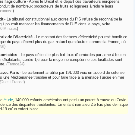
s l'agriculture
- Après le Brexit et le départ des travailleurs européens,
onduit de nombreux producteurs de fruits et légumes à réduire leurs
uronews
)
it
- Le tribunal constitutionnel aux ordres du PiS refuse de reconnaître la
qui pourrait menacer les financements de l’UE dans le pays, voire
20 Minutes
)
rix de l'électricité
- Le montant des factures d'électricité pourrait bondir de
ique du pays dépend plus du gaz naturel que d'autres comme la France, où
tal
)
'homicides
- Le pays détient le plus fort taux d'homicides par arme à feu en
n d'habitants, contre 1,6 pour la moyenne européenne Les fusillades sont
te. (
France24
)
 avec Paris
- Le parlement a ratifié par 191/300 voix un accord de défense
s une Méditerranée troublée et pour faire face à la menace Turque en mer
(
Ouest France
)
ne
étude
, 140.000 enfants américains ont perdu un parent à cause du Covid-
dence des disparités troublantes. Un enfant noir a eu 2,5 fois plus de risque
d-19 qu'un enfant blanc.