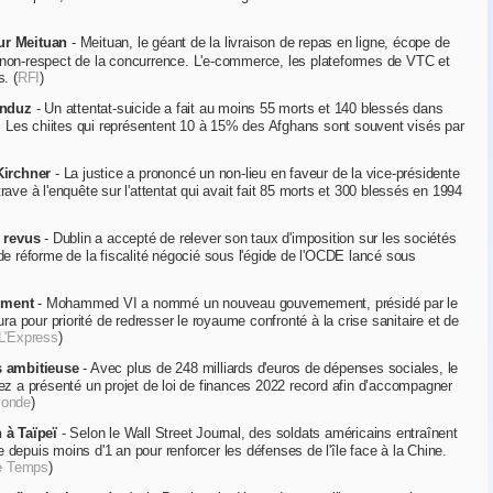
ur Meituan
- Meituan, le géant de la livraison de repas en ligne, écope de
 non-respect de la concurrence. L'e-commerce, les plateformes de VTC et
. (
RFI
)
unduz
- Un attentat-suicide a fait au moins 55 morts et 140 blessés dans
Les chiites qui représentent 10 à 15% des Afghans sont souvent visés par
Kirchner
- La justice a prononcé un non-lieu en faveur de la vice-présidente
rave à l'enquête sur l'attentat qui avait fait 85 morts et 300 blessés en 1994
 revus
- Dublin a accepté de relever son taux d'imposition sur les sociétés
 de réforme de la fiscalité négocié sous l'égide de l'OCDE lancé sous
ement
- Mohammed VI a nommé un nouveau gouvernement, présidé par le
 pour priorité de redresser le royaume confronté à la crise sanitaire et de
L'Express
)
s ambitieuse
- Avec plus de 248 milliards d'euros de dépenses sociales, le
 a présenté un projet de loi de finances 2022 record afin d’accompagner
Monde
)
 à Taïpeï
- Selon le Wall Street Journal, des soldats américains entraînent
 depuis moins d'1 an pour renforcer les défenses de l'île face à la Chine.
e Temps
)