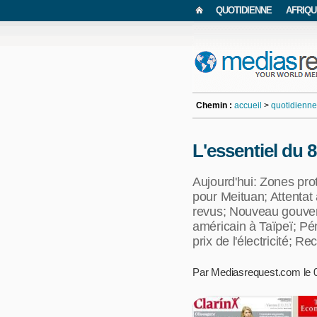
QUOTIDIENNE
AFRIQU
Chemin :
accueil
>
quotidienne
L'essentiel du 
Aujourd'hui: Zones pro
pour Meituan; Attentat
revus; Nouveau gouver
américain à Taïpeï; Pé
prix de l'électricité; 
Par Mediasrequest.com le