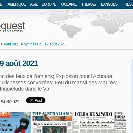
E
AMERIQUE
ASIE
EUROPE
OCEANIE
THEMAS
LANGUES
RES
>
août 2021
>
synthèse du 19 août 2021
19 août 2021
on des feux californiens; Explosion pour l'Achoura;
; Richesses convoitées; Feu du massif des Maures;
 Inquiétude dans le Var
 19/08/2021